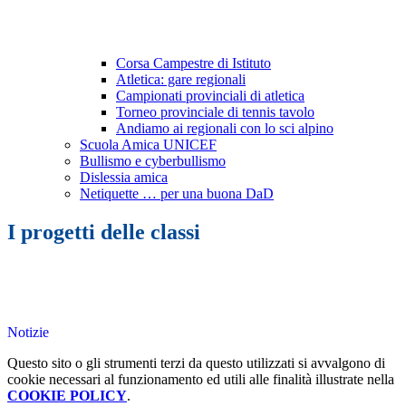
Corsa Campestre di Istituto
Atletica: gare regionali
Campionati provinciali di atletica
Torneo provinciale di tennis tavolo
Andiamo ai regionali con lo sci alpino
Scuola Amica UNICEF
Bullismo e cyberbullismo
Dislessia amica
Netiquette … per una buona DaD
I progetti delle classi
Notizie
Questo sito o gli strumenti terzi da questo utilizzati si avvalgono di
cookie necessari al funzionamento ed utili alle finalità illustrate nella
COOKIE POLICY
.