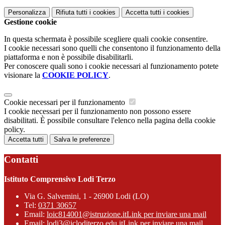
Personalizza
Rifiuta tutti
i cookies
Accetta tutti
i cookies
Gestione cookie
In questa schermata è possibile scegliere quali cookie consentire.
I cookie necessari sono quelli che consentono il funzionamento della
piattaforma e non è possibile disabilitarli.
Per conoscere quali sono i cookie necessari al funzionamento potete
visionare la
COOKIE POLICY
.
Cookie necessari per il funzionamento
I cookie necessari per il funzionamento non possono essere
disabilitati. È possibile consultare l'elenco nella pagina della cookie
policy.
Accetta tutti
Salva le preferenze
Contatti
Istituto Comprensivo Lodi Terzo
Via G. Salvemini, 1 - 26900 Lodi (LO)
Tel:
0371 30657
Email:
loic814001@istruzione.it
Link per inviare una mail
Email:
lodi3@icloditerzo.edu.it
Link per inviare una mail