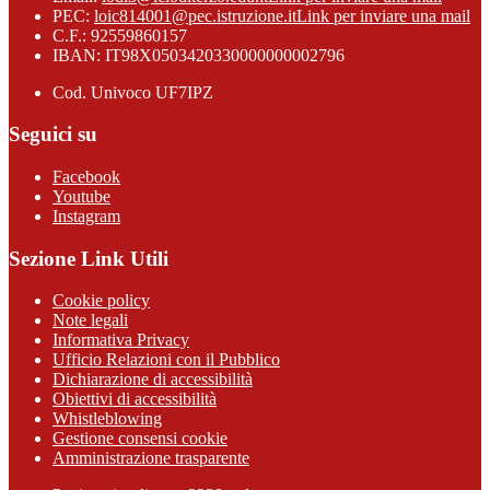
PEC:
loic814001@pec.istruzione.it
Link per inviare una mail
C.F.: 92559860157
IBAN: IT98X0503420330000000002796
Cod. Univoco UF7IPZ
Seguici su
Facebook
Youtube
Instagram
Sezione Link Utili
Cookie policy
Note legali
Informativa Privacy
Ufficio Relazioni con il Pubblico
Dichiarazione di accessibilità
Obiettivi di accessibilità
Whistleblowing
Gestione consensi cookie
Amministrazione trasparente