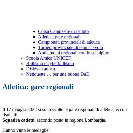
Corsa Campestre di Istituto
Atletica: gare regionali
Campionati provinciali di atletica
Torneo provinciale di tennis tavolo
Andiamo ai regionali con lo sci alpino
Scuola Amica UNICEF
Bullismo e cyberbullismo
Dislessia amica
Netiquette … per una buona DaD
Atletica: gare regionali
Il 17 maggio 2022 si sono svolte le gare regionali di atletica, ecco i
risultati:
Squadra cadetti
: secondo posto in regione Lombardia.
Hanno vinto le medaglie: