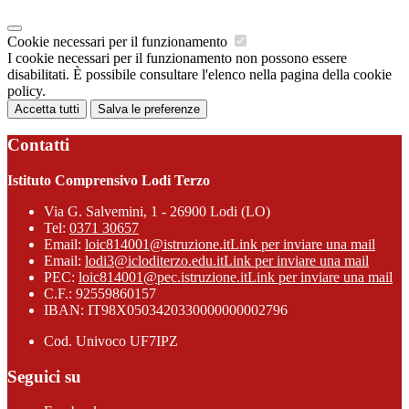
Cookie necessari per il funzionamento
I cookie necessari per il funzionamento non possono essere
disabilitati. È possibile consultare l'elenco nella pagina della cookie
policy.
Accetta tutti
Salva le preferenze
Contatti
Istituto Comprensivo Lodi Terzo
Via G. Salvemini, 1 - 26900 Lodi (LO)
Tel:
0371 30657
Email:
loic814001@istruzione.it
Link per inviare una mail
Email:
lodi3@icloditerzo.edu.it
Link per inviare una mail
PEC:
loic814001@pec.istruzione.it
Link per inviare una mail
C.F.: 92559860157
IBAN: IT98X0503420330000000002796
Cod. Univoco UF7IPZ
Seguici su