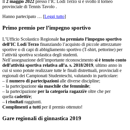
Il
2 maggio 2022
presso l’IC Lodi Terzo si è svolto il torneo
provinciale di Tennis Tavolo .
Hanno partecipato … [
Leggi tutto
]
Primo premio per l’impegno sportivo
L’Ufficio Scolastico Regionale
ha premiato l’impegno sportivo
dell’IC Lodi Terzo
finanziando l’acquisto di piccole attrezzature
sportive o di capi di abbigliamento sportivo (T-shirt, pettorine) per
l’attività sportiva scolastica degli studenti.
Nell’assegnazione dell’importante riconoscimento
si è tenuto conto
dell’attività sportiva relativa all’a. s. 2018/2019
, ultimo anno in
cui si sono potute realizzare tutte le finali distrettuali, provinciali e
regionali dei Campionati Studenteschi, valutando in particolare:
– il
numero di partecipazioni
alle diverse discipline;
– la partecipazione
sia maschile che femminile
;
– la partecipazione
per la categoria ragazzi/e
oltre che per
quella
cadetti/e
;
–
i risultati
raggiunti.
Complimenti a tutti
per il premio ottenuto!
Gare regionali di ginnastica 2019