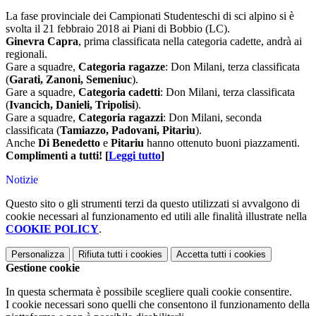
La fase provinciale dei Campionati Studenteschi di sci alpino si è
svolta il 21 febbraio 2018 ai Piani di Bobbio (LC).
Ginevra Capra
, prima classificata nella categoria cadette, andrà ai
regionali.
Gare a squadre,
Categoria ragazze
: Don Milani, terza classificata
(
Garati, Zanoni, Semeniuc
).
Gare a squadre,
Categoria cadetti
: Don Milani, terza classificata
(
Ivancich, Danieli, Tripolisi
).
Gare a squadre,
Categoria ragazzi
: Don Milani, seconda
classificata (
Tamiazzo, Padovani, Pitariu
).
Anche
Di Benedetto
e
Pitariu
hanno ottenuto buoni piazzamenti.
Complimenti a tutti!
[
Leggi tutto
]
Notizie
Questo sito o gli strumenti terzi da questo utilizzati si avvalgono di
cookie necessari al funzionamento ed utili alle finalità illustrate nella
COOKIE POLICY
.
Personalizza
Rifiuta tutti
i cookies
Accetta tutti
i cookies
Gestione cookie
In questa schermata è possibile scegliere quali cookie consentire.
I cookie necessari sono quelli che consentono il funzionamento della