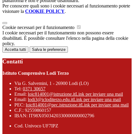
piattaforma e non è possibile disabilitarli.
Per conoscere quali sono i cookie necessari al funzionamento potete
visionare la
COOKIE POLICY
.
Cookie necessari per il funzionamento
I cookie necessari per il funzionamento non possono essere
disabilitati. È possibile consultare l'elenco nella pagina della cookie
policy.
Accetta tutti
Salva le preferenze
Contatti
Istituto Comprensivo Lodi Terzo
Via G. Salvemini, 1 - 26900 Lodi (LO)
Tel:
0371 30657
Email:
loic814001@istruzione.it
Link per inviare una mail
Email:
lodi3@icloditerzo.edu.it
Link per inviare una mail
PEC:
loic814001@pec.istruzione.it
Link per inviare una mail
C.F.: 92559860157
IBAN: IT98X0503420330000000002796
Cod. Univoco UF7IPZ