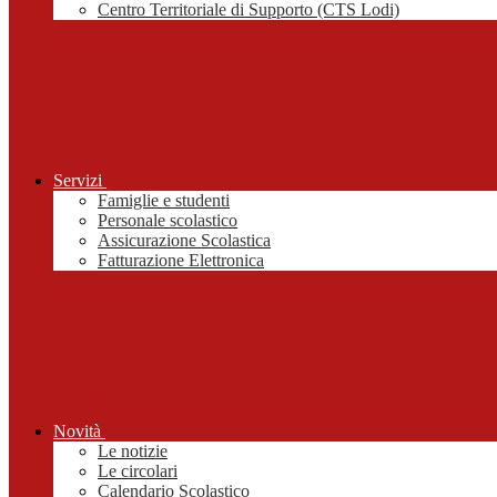
Centro Territoriale di Supporto (CTS Lodi)
Servizi
Famiglie e studenti
Personale scolastico
Assicurazione Scolastica
Fatturazione Elettronica
Novità
Le notizie
Le circolari
Calendario Scolastico