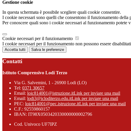
Gestione cookie
In questa schermata è possibile scegliere quali cookie consentire.
I cookie necessari sono quelli che consentono il funzionamento della pi
Per conoscere quali sono i cookie necessari al funzionamento potete v
Cookie necessari per il funzionamento
I cookie necessari per il funzionamento non possono essere disabilitati.
Accetta tutti
Salva le preferenze
Contatti
Istituto Comprensivo Lodi Terzo
Via G. Salvemini, 1 - 26900 Lodi (LO)
Tel:
0371 30657
Email:
loic814001@istruzione.it
Link per inviare una mail
Email:
lodi3@icloditerzo.edu.it
Link per inviare una mail
PEC:
loic814001@pec.istruzione.it
Link per inviare una mail
C.F.: 92559860157
IBAN: IT98X0503420330000000002796
Cod. Univoco UF7IPZ