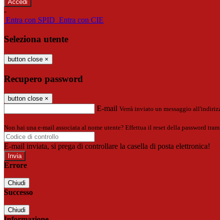
-
Entra con SPID
Entra con CIE
Seleziona utente
button close
×
Recupero password
button close
×
E-mail
Verrà inviato un messaggio all'indirizz
Non hai una e-mail associata al nome utente? Effettua il reset della password tram
E-mail inviata, si prega di controllare la casella di posta elettronica!
Errore
Chiudi
Successo
Chiudi
Informazione