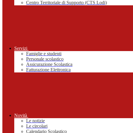
Centro Territoriale di Supporto (CTS Lodi)
Servizi
Famiglie e studenti
Personale scolastico
Assicurazione Scolastica
Fatturazione Elettronica
Novità
Le notizie
Le circolari
Calendario Scolastico