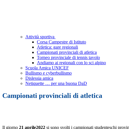
Attività sportiva
Corsa Campestre di Istituto
Atletica: gare regionali
Campionati provinciali di atletica
Torneo provinciale di tennis tavolo
Andiamo ai regionali con lo sci alpino
Scuola Amica UNICEF
Bullismo e cyberbullismo
Dislessia amica
Netiquette … per una buona DaD
Campionati provinciali di atletica
Il giorno
21 aprile2022
si sono svolti i campionati studenteschi provin