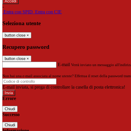
-
Entra con SPID
Entra con CIE
Seleziona utente
button close
×
Recupero password
button close
×
E-mail
Verrà inviato un messaggio all'indirizz
Non hai una e-mail associata al nome utente? Effettua il reset della password tram
E-mail inviata, si prega di controllare la casella di posta elettronica!
Errore
Chiudi
Successo
Chiudi
Informazione