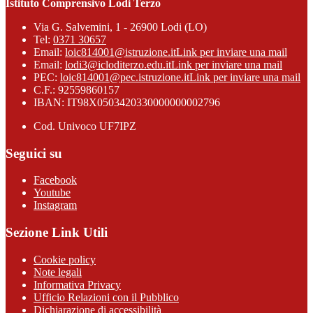
Istituto Comprensivo Lodi Terzo
Via G. Salvemini, 1 - 26900 Lodi (LO)
Tel:
0371 30657
Email:
loic814001@istruzione.it
Link per inviare una mail
Email:
lodi3@icloditerzo.edu.it
Link per inviare una mail
PEC:
loic814001@pec.istruzione.it
Link per inviare una mail
C.F.: 92559860157
IBAN: IT98X0503420330000000002796
Cod. Univoco UF7IPZ
Seguici su
Facebook
Youtube
Instagram
Sezione Link Utili
Cookie policy
Note legali
Informativa Privacy
Ufficio Relazioni con il Pubblico
Dichiarazione di accessibilità