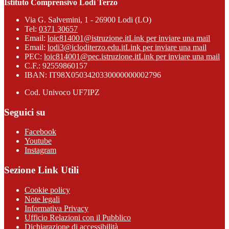
Istituto Comprensivo Lodi Terzo
Via G. Salvemini, 1 - 26900 Lodi (LO)
Tel:
0371 30657
Email:
loic814001@istruzione.it
Link per inviare una mail
Email:
lodi3@icloditerzo.edu.it
Link per inviare una mail
PEC:
loic814001@pec.istruzione.it
Link per inviare una mail
C.F.: 92559860157
IBAN: IT98X0503420330000000002796
Cod. Univoco UF7IPZ
Seguici su
Facebook
Youtube
Instagram
Sezione Link Utili
Cookie policy
Note legali
Informativa Privacy
Ufficio Relazioni con il Pubblico
Dichiarazione di accessibilità