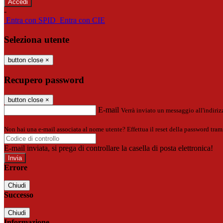
-
Entra con SPID
Entra con CIE
Seleziona utente
button close
×
Recupero password
button close
×
E-mail
Verrà inviato un messaggio all'indirizz
Non hai una e-mail associata al nome utente? Effettua il reset della password tram
E-mail inviata, si prega di controllare la casella di posta elettronica!
Errore
Chiudi
Successo
Chiudi
Informazione