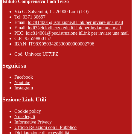
Istituto Comprensivo Lodi Terzo
Via G. Salvemini, 1 - 26900 Lodi (LO)
Tel:
0371 30657
Email:
loic814001@istruzione.it
Link per inviare una mail
Email:
lodi3@icloditerzo.edu.it
Link per inviare una mail
PEC:
loic814001@pec.istruzione.it
Link per inviare una mail
C.F.: 92559860157
IBAN: IT98X0503420330000000002796
Cod. Univoco UF7IPZ
Seguici su
Facebook
Youtube
Instagram
Sezione Link Utili
Cookie policy
Note legali
Informativa Privacy
Ufficio Relazioni con il Pubblico
Dichiarazione di accessibilità