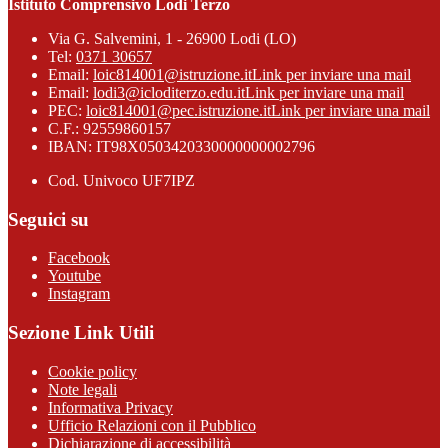
Istituto Comprensivo Lodi Terzo
Via G. Salvemini, 1 - 26900 Lodi (LO)
Tel:
0371 30657
Email:
loic814001@istruzione.it
Link per inviare una mail
Email:
lodi3@icloditerzo.edu.it
Link per inviare una mail
PEC:
loic814001@pec.istruzione.it
Link per inviare una mail
C.F.: 92559860157
IBAN: IT98X0503420330000000002796
Cod. Univoco UF7IPZ
Seguici su
Facebook
Youtube
Instagram
Sezione Link Utili
Cookie policy
Note legali
Informativa Privacy
Ufficio Relazioni con il Pubblico
Dichiarazione di accessibilità