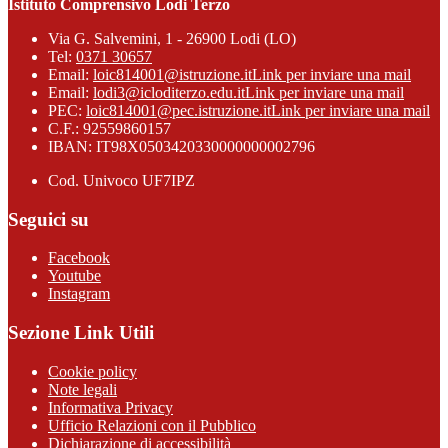
Istituto Comprensivo Lodi Terzo
Via G. Salvemini, 1 - 26900 Lodi (LO)
Tel:
0371 30657
Email:
loic814001@istruzione.it
Link per inviare una mail
Email:
lodi3@icloditerzo.edu.it
Link per inviare una mail
PEC:
loic814001@pec.istruzione.it
Link per inviare una mail
C.F.: 92559860157
IBAN: IT98X0503420330000000002796
Cod. Univoco UF7IPZ
Seguici su
Facebook
Youtube
Instagram
Sezione Link Utili
Cookie policy
Note legali
Informativa Privacy
Ufficio Relazioni con il Pubblico
Dichiarazione di accessibilità