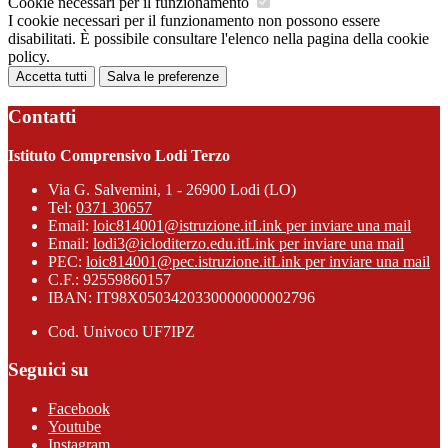
Cookie necessari per il funzionamento
I cookie necessari per il funzionamento non possono essere
disabilitati. È possibile consultare l'elenco nella pagina della cookie
policy.
Accetta tutti
Salva le preferenze
Contatti
Istituto Comprensivo Lodi Terzo
Via G. Salvemini, 1 - 26900 Lodi (LO)
Tel:
0371 30657
Email:
loic814001@istruzione.it
Link per inviare una mail
Email:
lodi3@icloditerzo.edu.it
Link per inviare una mail
PEC:
loic814001@pec.istruzione.it
Link per inviare una mail
C.F.: 92559860157
IBAN: IT98X0503420330000000002796
Cod. Univoco UF7IPZ
Seguici su
Facebook
Youtube
Instagram