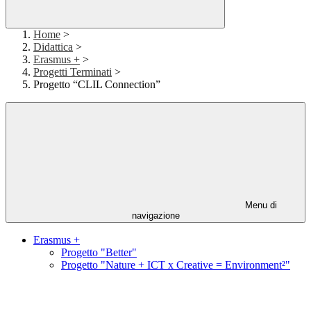
Home
>
Didattica
>
Erasmus +
>
Progetti Terminati
>
Progetto “CLIL Connection”
Menu di
navigazione
Erasmus +
Progetto "Better"
Progetto "Nature + ICT x Creative = Environment²"