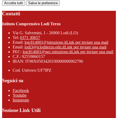
Accetta tutti
Salva le preferenze
Contatti
Istituto Comprensivo Lodi Terzo
Via G. Salvemini, 1 - 26900 Lodi (LO)
Tel:
0371 30657
Email:
loic814001@istruzione.it
Link per inviare una mail
Email:
lodi3@icloditerzo.edu.it
Link per inviare una mail
PEC:
loic814001@pec.istruzione.it
Link per inviare una mail
C.F.: 92559860157
IBAN: IT98X0503420330000000002796
Cod. Univoco UF7IPZ
Seguici su
Facebook
Youtube
Instagram
Sezione Link Utili