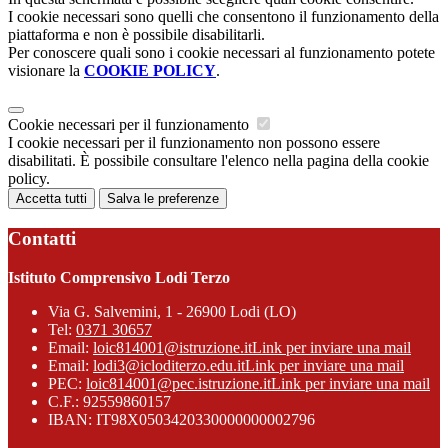
I cookie necessari sono quelli che consentono il funzionamento della
piattaforma e non è possibile disabilitarli.
Per conoscere quali sono i cookie necessari al funzionamento potete
visionare la
COOKIE POLICY
.
Cookie necessari per il funzionamento
I cookie necessari per il funzionamento non possono essere
disabilitati. È possibile consultare l'elenco nella pagina della cookie
policy.
Accetta tutti
Salva le preferenze
Contatti
Istituto Comprensivo Lodi Terzo
Via G. Salvemini, 1 - 26900 Lodi (LO)
Tel:
0371 30657
Email:
loic814001@istruzione.it
Link per inviare una mail
Email:
lodi3@icloditerzo.edu.it
Link per inviare una mail
PEC:
loic814001@pec.istruzione.it
Link per inviare una mail
C.F.: 92559860157
IBAN: IT98X0503420330000000002796