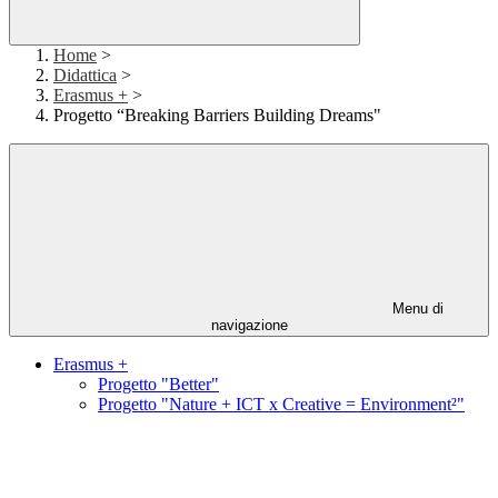
Home
>
Didattica
>
Erasmus +
>
Progetto “Breaking Barriers Building Dreams"
Menu di
navigazione
Erasmus +
Progetto "Better"
Progetto "Nature + ICT x Creative = Environment²"