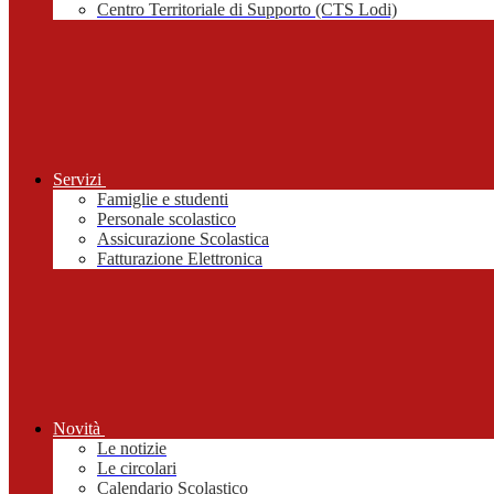
Centro Territoriale di Supporto (CTS Lodi)
Servizi
Famiglie e studenti
Personale scolastico
Assicurazione Scolastica
Fatturazione Elettronica
Novità
Le notizie
Le circolari
Calendario Scolastico