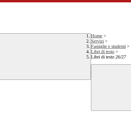
Home
>
Servizi
>
Famiglie e studenti
>
Libri di testo
>
Libri di testo 26/27