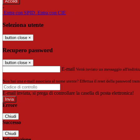
-
Entra con SPID
Entra con CIE
Seleziona utente
button close
×
Recupero password
button close
×
E-mail
Verrà inviato un messaggio all'indirizz
Non hai una e-mail associata al nome utente? Effettua il reset della password tram
E-mail inviata, si prega di controllare la casella di posta elettronica!
Errore
Chiudi
Successo
Chiudi
Informazione