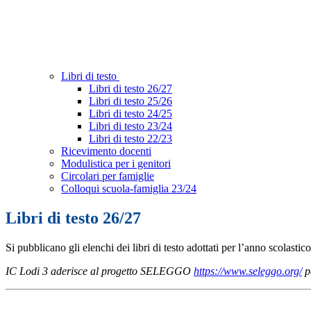
Libri di testo
Libri di testo 26/27
Libri di testo 25/26
Libri di testo 24/25
Libri di testo 23/24
Libri di testo 22/23
Ricevimento docenti
Modulistica per i genitori
Circolari per famiglie
Colloqui scuola-famiglia 23/24
Libri di testo 26/27
Si pubblicano gli elenchi dei libri di testo adottati per l’anno scolasti
IC Lodi 3 aderisce al progetto SELEGGO
https://www.seleggo.org/
p