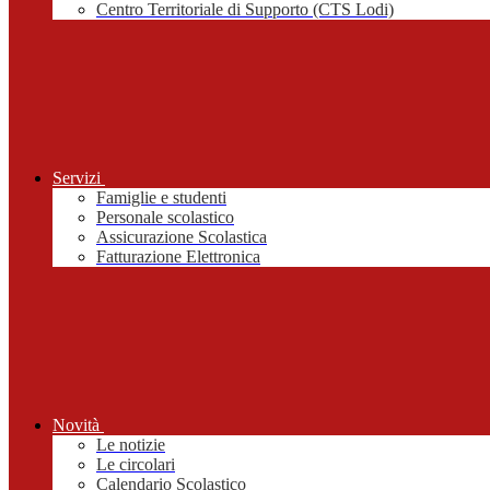
Centro Territoriale di Supporto (CTS Lodi)
Servizi
Famiglie e studenti
Personale scolastico
Assicurazione Scolastica
Fatturazione Elettronica
Novità
Le notizie
Le circolari
Calendario Scolastico