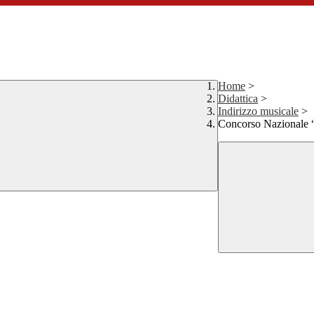
Home
>
Didattica
>
Indirizzo musicale
>
Concorso Nazionale 