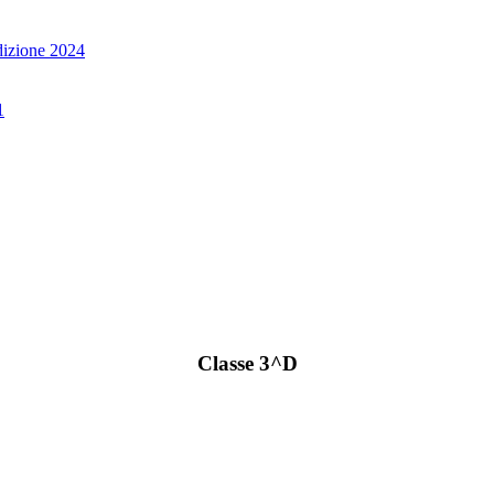
edizione 2024
1
Classe 3^D