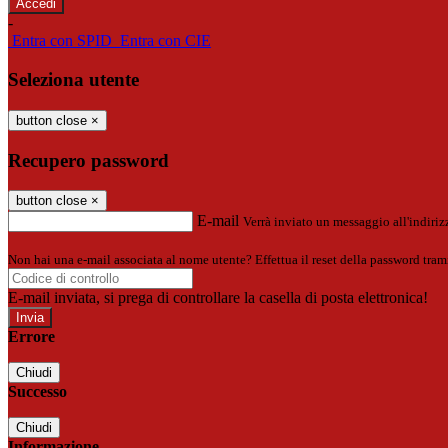
-
Entra con SPID
Entra con CIE
Seleziona utente
button close
×
Recupero password
button close
×
E-mail
Verrà inviato un messaggio all'indirizz
Non hai una e-mail associata al nome utente? Effettua il reset della password tram
E-mail inviata, si prega di controllare la casella di posta elettronica!
Errore
Chiudi
Successo
Chiudi
Informazione