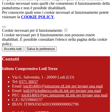
I cookie necessari sono quelli che consentono il funzionamento della
piattaforma e non è possibile disabilitarli.
Per conoscere quali sono i cookie necessari al funzionamento potete
visionare la
COOKIE POLICY
.
Cookie necessari per il funzionamento
I cookie necessari per il funzionamento non possono essere
disabilitati. È possibile consultare l'elenco nella pagina della cookie
policy.
Accetta tutti
Salva le preferenze
Contatti
Istituto Comprensivo Lodi Terzo
Via G. Salvemini, 1 - 26900 Lodi (LO)
Tel:
0371 30657
Email:
loic814001@istruzione.it
Link per inviare una mail
Email:
lodi3@icloditerzo.edu.it
Link per inviare una mail
PEC:
loic814001@pec.istruzione.it
Link per inviare una mail
C.F.: 92559860157
IBAN: IT98X0503420330000000002796