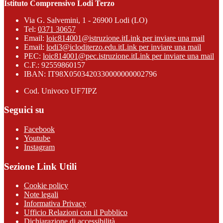
Istituto Comprensivo Lodi Terzo
Via G. Salvemini, 1 - 26900 Lodi (LO)
Tel:
0371 30657
Email:
loic814001@istruzione.it
Link per inviare una mail
Email:
lodi3@icloditerzo.edu.it
Link per inviare una mail
PEC:
loic814001@pec.istruzione.it
Link per inviare una mail
C.F.: 92559860157
IBAN: IT98X0503420330000000002796
Cod. Univoco UF7IPZ
Seguici su
Facebook
Youtube
Instagram
Sezione Link Utili
Cookie policy
Note legali
Informativa Privacy
Ufficio Relazioni con il Pubblico
Dichiarazione di accessibilità