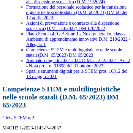
alla dispersione scolastica (D.M. 19/2024)
Formazione del personale scolastico per la transizione
digitale nelle scuole statali (D.M. 66/2023) DM 66 del
12 aprile 2023
Azioni di prevenzione e contrasto alla dispersione
scolastica (D.M. 170/2022) DM 170/2022
Piano Scuola 4.0 - Azione 1 - Next generation class -
Ambienti di apprendimento innovativi D.M. 218/2022 -
Allegato 1
Competenze STEM e multilinguistiche nelle scuole
statali (D.M. 65/2023) DM 65/2023
Animatori digitali 2022-2024 D.M. n. 222/2022 - Art. 2
- Nota prot. n. 91698 del 31 ottobre 2022
Spazi e strumenti digitali per le STEM prot. 10812 del
13 maggio 2021
Competenze STEM e multilinguistiche
nelle scuole statali (D.M. 65/2023) DM
65/2023
Girls, STEM up!
M4C1I3.1-2023-1143-P-42037