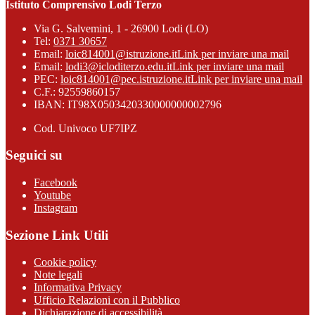
Istituto Comprensivo Lodi Terzo
Via G. Salvemini, 1 - 26900 Lodi (LO)
Tel:
0371 30657
Email:
loic814001@istruzione.it
Link per inviare una mail
Email:
lodi3@icloditerzo.edu.it
Link per inviare una mail
PEC:
loic814001@pec.istruzione.it
Link per inviare una mail
C.F.: 92559860157
IBAN: IT98X0503420330000000002796
Cod. Univoco UF7IPZ
Seguici su
Facebook
Youtube
Instagram
Sezione Link Utili
Cookie policy
Note legali
Informativa Privacy
Ufficio Relazioni con il Pubblico
Dichiarazione di accessibilità