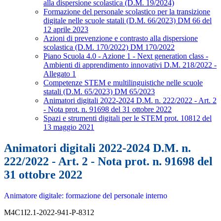
alla dispersione scolastica (D.M. 19/2024)
Formazione del personale scolastico per la transizione
digitale nelle scuole statali (D.M. 66/2023) DM 66 del
12 aprile 2023
Azioni di prevenzione e contrasto alla dispersione
scolastica (D.M. 170/2022) DM 170/2022
Piano Scuola 4.0 - Azione 1 - Next generation class -
Ambienti di apprendimento innovativi D.M. 218/2022 -
Allegato 1
Competenze STEM e multilinguistiche nelle scuole
statali (D.M. 65/2023) DM 65/2023
Animatori digitali 2022-2024 D.M. n. 222/2022 - Art. 2
- Nota prot. n. 91698 del 31 ottobre 2022
Spazi e strumenti digitali per le STEM prot. 10812 del
13 maggio 2021
Animatori digitali 2022-2024 D.M. n.
222/2022 - Art. 2 - Nota prot. n. 91698 del
31 ottobre 2022
Animatore digitale: formazione del personale interno
M4C1I2.1-2022-941-P-8312