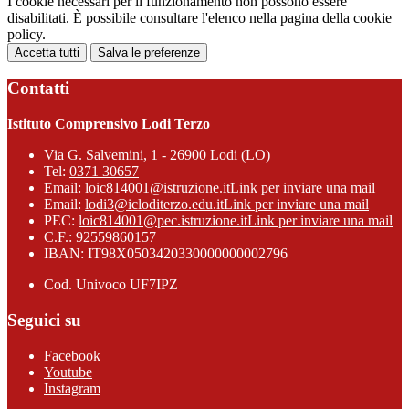
I cookie necessari per il funzionamento non possono essere
disabilitati. È possibile consultare l'elenco nella pagina della cookie
policy.
Accetta tutti
Salva le preferenze
Contatti
Istituto Comprensivo Lodi Terzo
Via G. Salvemini, 1 - 26900 Lodi (LO)
Tel:
0371 30657
Email:
loic814001@istruzione.it
Link per inviare una mail
Email:
lodi3@icloditerzo.edu.it
Link per inviare una mail
PEC:
loic814001@pec.istruzione.it
Link per inviare una mail
C.F.: 92559860157
IBAN: IT98X0503420330000000002796
Cod. Univoco UF7IPZ
Seguici su
Facebook
Youtube
Instagram