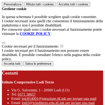
Personalizza
Rifiuta tutti
i cookies
Accetta tutti
i cookies
Gestione cookie
In questa schermata è possibile scegliere quali cookie consentire.
I cookie necessari sono quelli che consentono il funzionamento della
piattaforma e non è possibile disabilitarli.
Per conoscere quali sono i cookie necessari al funzionamento potete
visionare la
COOKIE POLICY
.
Cookie necessari per il funzionamento
I cookie necessari per il funzionamento non possono essere
disabilitati. È possibile consultare l'elenco nella pagina della cookie
policy.
Accetta tutti
Salva le preferenze
Contatti
Istituto Comprensivo Lodi Terzo
Via G. Salvemini, 1 - 26900 Lodi (LO)
Tel:
0371 30657
Email:
loic814001@istruzione.it
Link per inviare una mail
Email:
lodi3@icloditerzo.edu.it
Link per inviare una mail