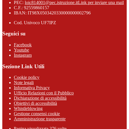
PEC:
loic814001@pec.istruzione.it
Link per inviare una mail
C.F.: 92559860157
IBAN: IT98X0503420330000000002796
Cod. Univoco UF7IPZ
Seguici su
Facebook
Youtube
Instagram
Sezione Link Utili
Cookie policy
Note legali
Informativa Privacy
Ufficio Relazioni con il Pubblico
Dichiarazione di accessibilità
Obiettivi di accessibilità
Whistleblowing
Gestione consensi cookie
Amministrazione trasparente
Pagina visualizzata
376
volte