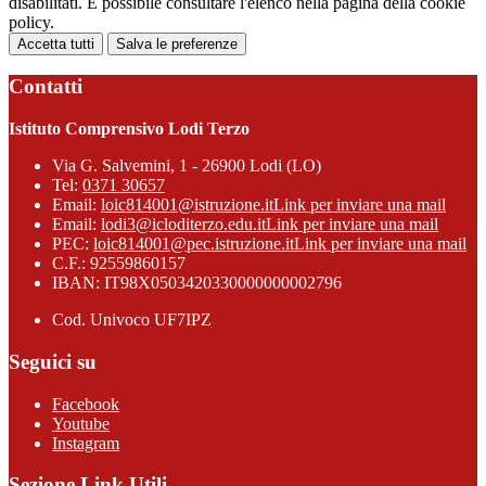
disabilitati. È possibile consultare l'elenco nella pagina della cookie
policy.
Accetta tutti
Salva le preferenze
Contatti
Istituto Comprensivo Lodi Terzo
Via G. Salvemini, 1 - 26900 Lodi (LO)
Tel:
0371 30657
Email:
loic814001@istruzione.it
Link per inviare una mail
Email:
lodi3@icloditerzo.edu.it
Link per inviare una mail
PEC:
loic814001@pec.istruzione.it
Link per inviare una mail
C.F.: 92559860157
IBAN: IT98X0503420330000000002796
Cod. Univoco UF7IPZ
Seguici su
Facebook
Youtube
Instagram
Sezione Link Utili