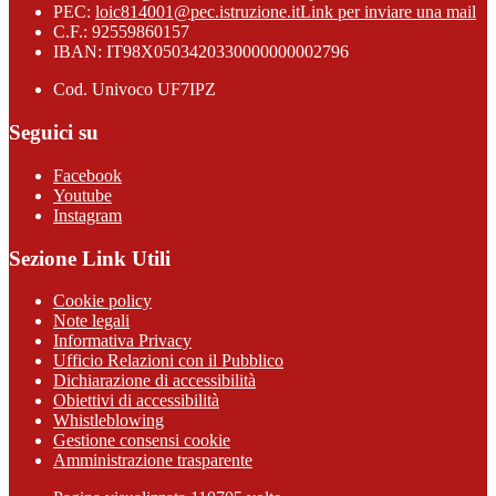
PEC:
loic814001@pec.istruzione.it
Link per inviare una mail
C.F.: 92559860157
IBAN: IT98X0503420330000000002796
Cod. Univoco UF7IPZ
Seguici su
Facebook
Youtube
Instagram
Sezione Link Utili
Cookie policy
Note legali
Informativa Privacy
Ufficio Relazioni con il Pubblico
Dichiarazione di accessibilità
Obiettivi di accessibilità
Whistleblowing
Gestione consensi cookie
Amministrazione trasparente