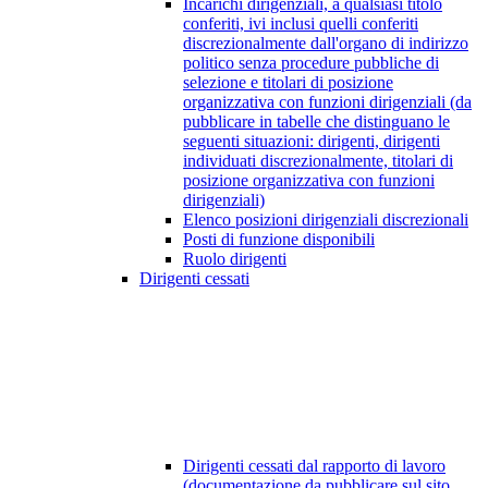
Incarichi dirigenziali, a qualsiasi titolo
conferiti, ivi inclusi quelli conferiti
discrezionalmente dall'organo di indirizzo
politico senza procedure pubbliche di
selezione e titolari di posizione
organizzativa con funzioni dirigenziali (da
pubblicare in tabelle che distinguano le
seguenti situazioni: dirigenti, dirigenti
individuati discrezionalmente, titolari di
posizione organizzativa con funzioni
dirigenziali)
Elenco posizioni dirigenziali discrezionali
Posti di funzione disponibili
Ruolo dirigenti
Dirigenti cessati
Dirigenti cessati dal rapporto di lavoro
(documentazione da pubblicare sul sito