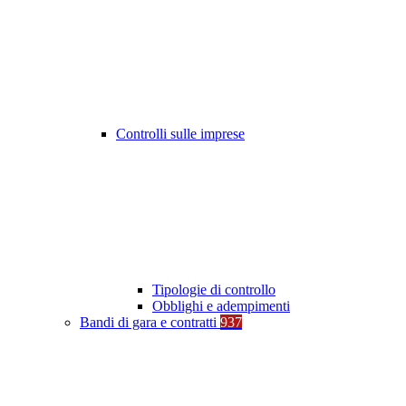
Controlli sulle imprese
Tipologie di controllo
Obblighi e adempimenti
Bandi di gara e contratti
937