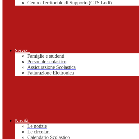
Centro Territoriale di Supporto (CTS Lodi)
Servizi
Famiglie e studenti
Personale scolastico
Assicurazione Scolastica
Fatturazione Elettronica
Novità
Le notizie
Le circolari
Calendario Scolastico