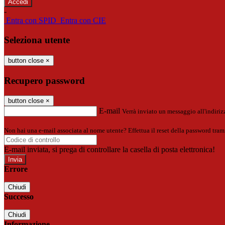
-
Entra con SPID
Entra con CIE
Seleziona utente
button close
×
Recupero password
button close
×
E-mail
Verrà inviato un messaggio all'indirizz
Non hai una e-mail associata al nome utente? Effettua il reset della password tram
E-mail inviata, si prega di controllare la casella di posta elettronica!
Errore
Chiudi
Successo
Chiudi
Informazione