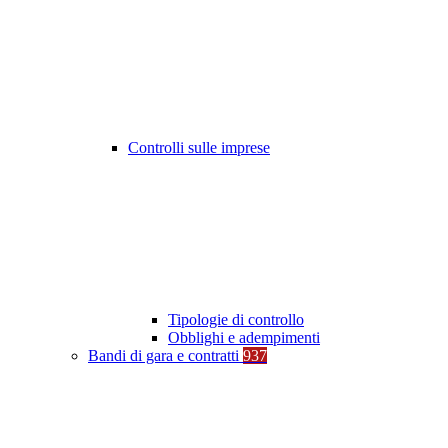
Controlli sulle imprese
Tipologie di controllo
Obblighi e adempimenti
Bandi di gara e contratti
937