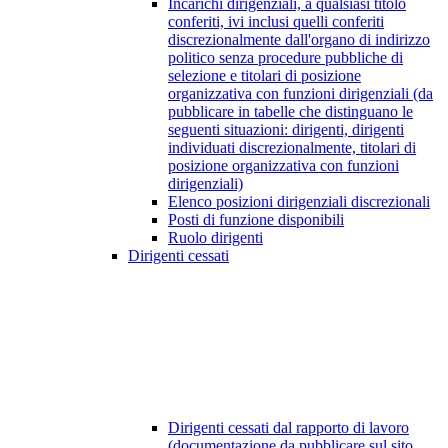
Incarichi dirigenziali, a qualsiasi titolo
conferiti, ivi inclusi quelli conferiti
discrezionalmente dall'organo di indirizzo
politico senza procedure pubbliche di
selezione e titolari di posizione
organizzativa con funzioni dirigenziali (da
pubblicare in tabelle che distinguano le
seguenti situazioni: dirigenti, dirigenti
individuati discrezionalmente, titolari di
posizione organizzativa con funzioni
dirigenziali)
Elenco posizioni dirigenziali discrezionali
Posti di funzione disponibili
Ruolo dirigenti
Dirigenti cessati
Dirigenti cessati dal rapporto di lavoro
(documentazione da pubblicare sul sito