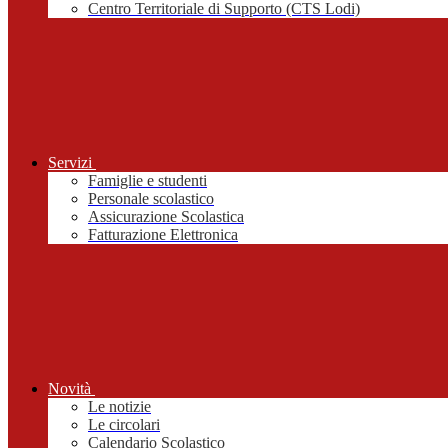
Centro Territoriale di Supporto (CTS Lodi)
Servizi
Famiglie e studenti
Personale scolastico
Assicurazione Scolastica
Fatturazione Elettronica
Novità
Le notizie
Le circolari
Calendario Scolastico