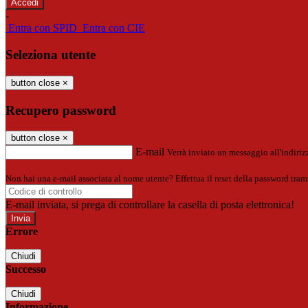
-
Entra con SPID
Entra con CIE
Seleziona utente
button close
×
Recupero password
button close
×
E-mail
Verrà inviato un messaggio all'indirizz
Non hai una e-mail associata al nome utente? Effettua il reset della password tram
E-mail inviata, si prega di controllare la casella di posta elettronica!
Errore
Chiudi
Successo
Chiudi
Informazione