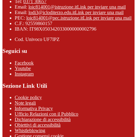
Tel:
0371 30657
Email:
loic814001@istruzione.it
Link per inviare una mail
Email:
lodi3@icloditerzo.edu.it
Link per inviare una mail
PEC:
loic814001@pec.istruzione.it
Link per inviare una mail
C.F.: 92559860157
IBAN: IT98X0503420330000000002796
Cod. Univoco UF7IPZ
Seguici su
Facebook
Youtube
Instagram
Sezione Link Utili
Cookie policy
Note legali
Informativa Privacy
Ufficio Relazioni con il Pubblico
Dichiarazione di accessibilità
Obiettivi di accessibilità
Whistleblowing
Gestione consensi cookie