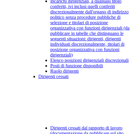
Incarichi dirigenziali, a qualsiasi titolo
conferiti, ivi inclusi quelli conferiti
discrezionalmente dall'organo di indirizzo
politico senza procedure pubbliche di
selezione e titolari di posizione
organizzativa con funzioni dirigenziali (da
pubblicare in tabelle che distinguano le
seguenti situazioni: dirigenti, dirigenti
individuati discrezionalmente, titolari di
posizione organizzativa con funzioni
dirigenziali)
Elenco posizioni dirigenziali discrezionali
Posti di funzione disponibili
Ruolo dirigenti
Dirigenti cessati
Dirigenti cessati dal rapporto di lavoro
(documentazione da pubblicare sul sito