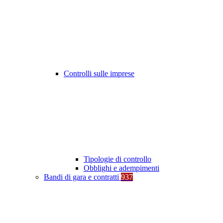
Controlli sulle imprese
Tipologie di controllo
Obblighi e adempimenti
Bandi di gara e contratti
937