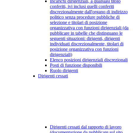
Incarichi dirigenziali, a qualsiasi titolo
conferiti, ivi inclusi quelli conferiti
discrezionalmente dall'organo di indirizzo
politico senza procedure pubbliche di
selezione e titolari di posizione
organizzativa con funzioni dirigenziali (da
pubblicare in tabelle che distinguano le
seguenti situazioni: dirigenti, dirigenti
individuati discrezionalmente, titolari di
posizione organizzativa con funzioni
dirigenziali)
Elenco posizioni dirigenziali discrezionali
Posti di funzione disponibili
Ruolo dirigenti
Dirigenti cessati
Dirigenti cessati dal rapporto di lavoro
(documentazione da pubblicare sul sito