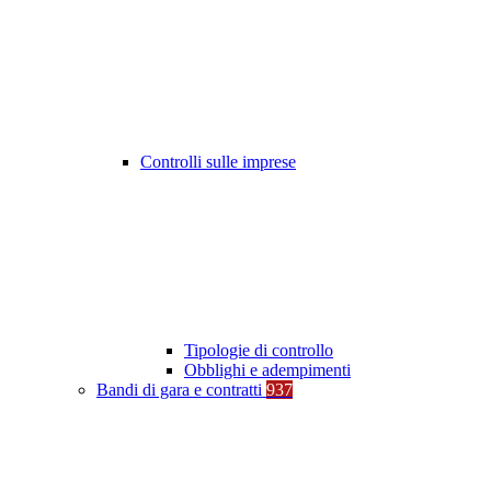
Controlli sulle imprese
Tipologie di controllo
Obblighi e adempimenti
Bandi di gara e contratti
937