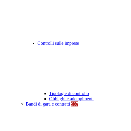
Controlli sulle imprese
Tipologie di controllo
Obblighi e adempimenti
Bandi di gara e contratti
937