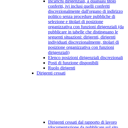
Incarichi dirigenziali, a qualsiasi titolo
conferiti, ivi inclusi quelli conferiti
discrezionalmente dall'organo di indirizzo
politico senza procedure pubbliche di
selezione e titolari di posizione
organizzativa con funzioni dirigenziali (da
pubblicare in tabelle che distinguano le
seguenti situazioni: dirigenti, dirigenti
individuati discrezionalmente, titolari di
posizione organizzativa con funzioni
dirigenziali)
Elenco posizioni dirigenziali discrezionali
Posti di funzione disponibili
Ruolo dirigenti
Dirigenti cessati
Dirigenti cessati dal rapporto di lavoro
(documentazione da pubblicare sul sito